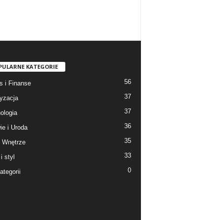
PULARNE KATEGORIE
56
s i Finanse
37
yzacja
37
ologia
36
ie i Uroda
35
 Wnętrze
33
i styl
0
ategorii