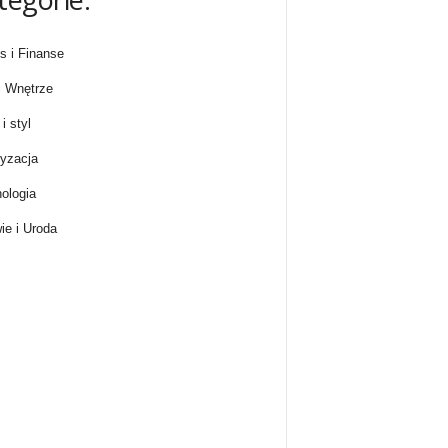
s i Finanse
 Wnętrze
i styl
yzacja
ologia
ie i Uroda