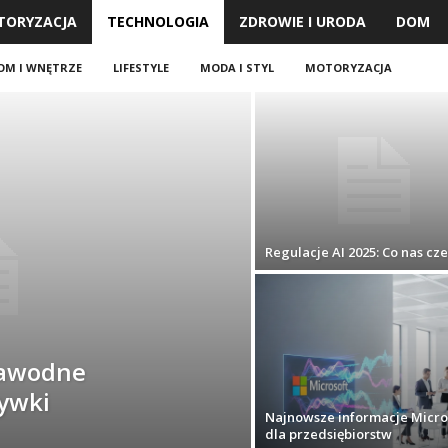
TORYZACJA
TECHNOLOGIA
ZDROWIE I URODA
DOM
OM I WNĘTRZE
LIFESTYLE
MODA I STYL
MOTORYZACJA
Regulacje AI 2025: Co nas cz
zawodne
rywki
Najnowsze informacje Micro
dla przedsiębiorstw