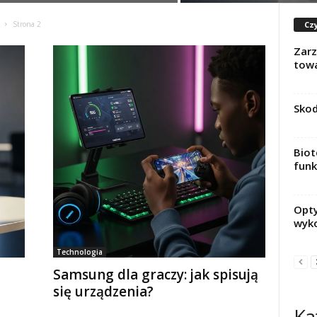
Czy
Strona 2
Zarz
towa
Skod
Biot
funk
Opty
wyko
Technologia
Samsung dla graczy: jak spisują
się urządzenia?
Ka