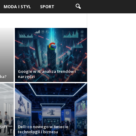
MODA I STYL
SPORT
Google w it: analiza trendów i
eka?
narzędzi
soft
Dell: co nowego w świecie
technologii i biznesu