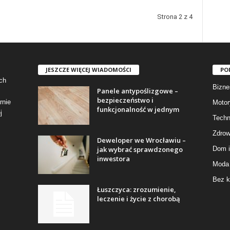
Strona 2 z 4
JESZCZE WIĘCEJ WIADOMOŚCI
PO
ch
Bizne
Panele antypoślizgowe –
bezpieczeństwo i
rnie
Motor
funkcjonalność w jednym
j
Techn
Zdrow
Deweloper we Wrocławiu –
jak wybrać sprawdzonego
Dom i
inwestora
Moda 
Bez k
Łuszczyca: zrozumienie,
leczenie i życie z chorobą