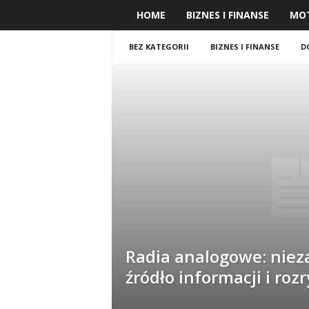
HOME
BIZNES I FINANSE
MO
BEZ KATEGORII
BIZNES I FINANSE
D
Radia analogowe: nie
źródło informacji i roz