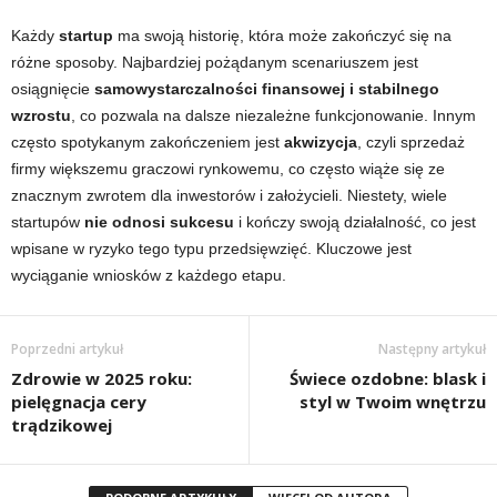
Każdy
startup
ma swoją historię, która może zakończyć się na
różne sposoby. Najbardziej pożądanym scenariuszem jest
osiągnięcie
samowystarczalności finansowej i stabilnego
wzrostu
, co pozwala na dalsze niezależne funkcjonowanie. Innym
często spotykanym zakończeniem jest
akwizycja
, czyli sprzedaż
firmy większemu graczowi rynkowemu, co często wiąże się ze
znacznym zwrotem dla inwestorów i założycieli. Niestety, wiele
startupów
nie odnosi sukcesu
i kończy swoją działalność, co jest
wpisane w ryzyko tego typu przedsięwzięć. Kluczowe jest
wyciąganie wniosków z każdego etapu.
Poprzedni artykuł
Następny artykuł
Zdrowie w 2025 roku:
Świece ozdobne: blask i
pielęgnacja cery
styl w Twoim wnętrzu
trądzikowej