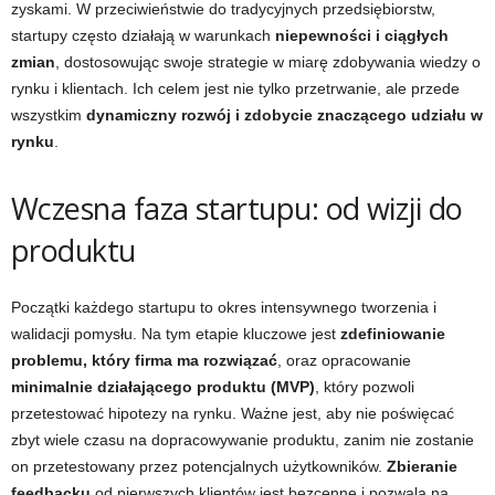
zyskami. W przeciwieństwie do tradycyjnych przedsiębiorstw,
startupy często działają w warunkach
niepewności i ciągłych
zmian
, dostosowując swoje strategie w miarę zdobywania wiedzy o
rynku i klientach. Ich celem jest nie tylko przetrwanie, ale przede
wszystkim
dynamiczny rozwój i zdobycie znaczącego udziału w
rynku
.
Wczesna faza startupu: od wizji do
produktu
Początki każdego startupu to okres intensywnego tworzenia i
walidacji pomysłu. Na tym etapie kluczowe jest
zdefiniowanie
problemu, który firma ma rozwiązać
, oraz opracowanie
minimalnie działającego produktu (MVP)
, który pozwoli
przetestować hipotezy na rynku. Ważne jest, aby nie poświęcać
zbyt wiele czasu na dopracowywanie produktu, zanim nie zostanie
on przetestowany przez potencjalnych użytkowników.
Zbieranie
feedbacku
od pierwszych klientów jest bezcenne i pozwala na