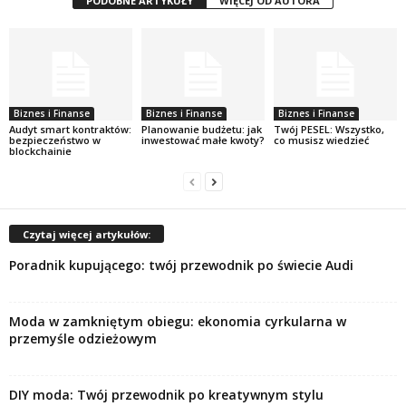
PODOBNE ARTYKUŁY
WIĘCEJ OD AUTORA
Biznes i Finanse
Biznes i Finanse
Biznes i Finanse
Audyt smart kontraktów:
Planowanie budżetu: jak
Twój PESEL: Wszystko,
bezpieczeństwo w
inwestować małe kwoty?
co musisz wiedzieć
blockchainie
Czytaj więcej artykułów:
Poradnik kupującego: twój przewodnik po świecie Audi
Moda w zamkniętym obiegu: ekonomia cyrkularna w
przemyśle odzieżowym
DIY moda: Twój przewodnik po kreatywnym stylu