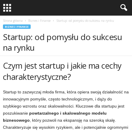
Strona główna
Biznes i Finanse
Startup: od pomysłu do sukcesu na rynku
BIZNES I FINANSE
Startup: od pomysłu do sukcesu
na rynku
Czym jest startup i jakie ma cechy
charakterystyczne?
Startup to zazwyczaj młoda firma, która opiera swoją działalność na
innowacyjnym pomyśle, często technologicznym, i dąży do
szybkiego wzrostu oraz skalowalności. Kluczowe dla startupu jest
poszukiwanie
powtarzalnego i skalowalnego modelu
biznesowego
, który pozwoli na ekspansję na szeroką skalę.
Charakteryzuje się wysokim ryzykiem, ale i potencjalnie ogromnymi