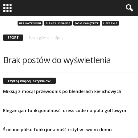
BEZ KATEGORII
BIZNES I FINANSE
DOM I WNĘTRZE
LIFESTYLE
SPORT
Strona główna
Sport
Brak postów do wyświetlenia
Czytaj więcej artykułów:
Miksuj z mocą! przewodnik po blenderach kielichowych
Elegancja i funkcjonalność: dress code na polu golfowym
Ścienne półki: funkcjonalność i styl w twoim domu