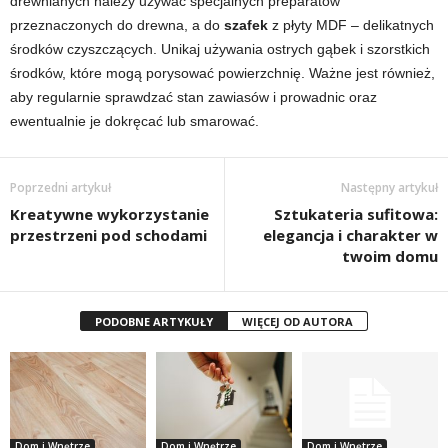
drewnianych należy używać specjalnych preparatów
przeznaczonych do drewna, a do
szafek
z płyty MDF – delikatnych
środków czyszczących. Unikaj używania ostrych gąbek i szorstkich
środków, które mogą porysować powierzchnię. Ważne jest również,
aby regularnie sprawdzać stan zawiasów i prowadnic oraz
ewentualnie je dokręcać lub smarować.
Poprzedni artykuł
Następny artykuł
Kreatywne wykorzystanie
Sztukateria sufitowa:
przestrzeni pod schodami
elegancja i charakter w
twoim domu
PODOBNE ARTYKUŁY
WIĘCEJ OD AUTORA
Dom i Wnętrze
Dom i Wnętrze
Dom i Wnętrze