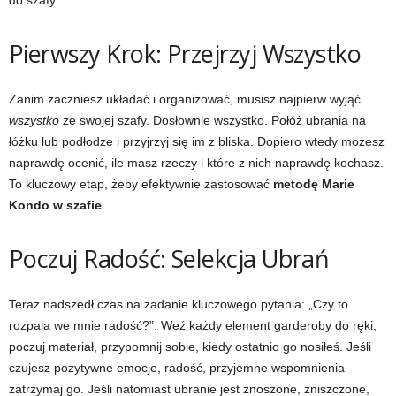
do szafy.
Pierwszy Krok: Przejrzyj Wszystko
Zanim zaczniesz układać i organizować, musisz najpierw wyjąć
wszystko
ze swojej szafy. Dosłownie wszystko. Połóż ubrania na
łóżku lub podłodze i przyjrzyj się im z bliska. Dopiero wtedy możesz
naprawdę ocenić, ile masz rzeczy i które z nich naprawdę kochasz.
To kluczowy etap, żeby efektywnie zastosować
metodę Marie
Kondo w szafie
.
Poczuj Radość: Selekcja Ubrań
Teraz nadszedł czas na zadanie kluczowego pytania: „Czy to
rozpala we mnie radość?”. Weź każdy element garderoby do ręki,
poczuj materiał, przypomnij sobie, kiedy ostatnio go nosiłeś. Jeśli
czujesz pozytywne emocje, radość, przyjemne wspomnienia –
zatrzymaj go. Jeśli natomiast ubranie jest znoszone, zniszczone,