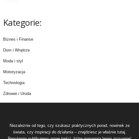
Kategorie:
Biznes i Finanse
Dom i Wnętrze
Moda i styl
Motoryzacja
Technologia
Zdrowie i Uroda
Niezależnie od tego, czy szukasz praktycznych porad, nowinek ze
świata, czy inspiracji do działania – znajdziesz je właśnie tutaj.
Regularnie publikujemy nowe treści, które pomagają lepiej zrozumieć