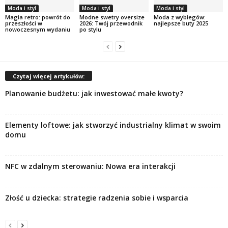
Moda i styl
Moda i styl
Moda i styl
Magia retro: powrót do
Modne swetry oversize
Moda z wybiegów:
przeszłości w
2026: Twój przewodnik
najlepsze buty 2025
nowoczesnym wydaniu
po stylu
Czytaj więcej artykułów:
Planowanie budżetu: jak inwestować małe kwoty?
Elementy loftowe: jak stworzyć industrialny klimat w swoim
domu
NFC w zdalnym sterowaniu: Nowa era interakcji
Złość u dziecka: strategie radzenia sobie i wsparcia