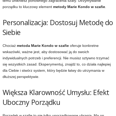
temu unikniesz ponownego zagracenia szafy. Utrzymywanie
porządku to kluczowy element
metody Marie Kondo w szafie
.
Personalizacja: Dostosuj Metodę do
Siebie
Chociaż
metoda Marie Kondo w szafie
oferuje konkretne
wskazówki, ważne jest, aby dostosować ją do swoich
indywidualnych potrzeb i preferencji. Nie musisz sztywno trzymać
się wszystkich zasad. Eksperymentuj, znajdź to, co działa najlepiej
dla Ciebie i stwórz system, który będzie łatwy do utrzymania w
dłuższej perspektywie.
Większa Klarowność Umysłu: Efekt
Uboczny Porządku
Porządek w szafie to nie tylko uporządkowane ubrania. Ma on