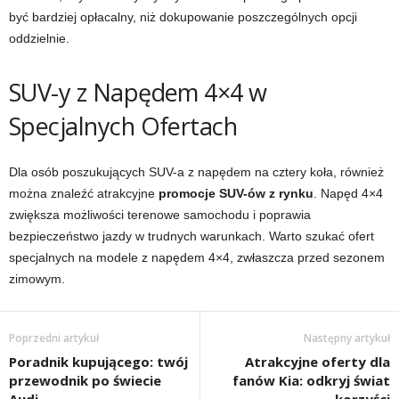
być bardziej opłacalny, niż dokupowanie poszczególnych opcji
oddzielnie.
SUV-y z Napędem 4×4 w
Specjalnych Ofertach
Dla osób poszukujących SUV-a z napędem na cztery koła, również
można znaleźć atrakcyjne
promocje SUV-ów z rynku
. Napęd 4×4
zwiększa możliwości terenowe samochodu i poprawia
bezpieczeństwo jazdy w trudnych warunkach. Warto szukać ofert
specjalnych na modele z napędem 4×4, zwłaszcza przed sezonem
zimowym.
Poprzedni artykuł
Następny artykuł
Poradnik kupującego: twój
Atrakcyjne oferty dla
przewodnik po świecie
fanów Kia: odkryj świat