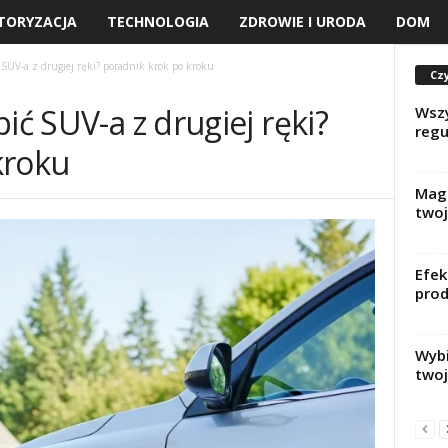
TORYZACJA
TECHNOLOGIA
ZDROWIE I URODA
DOM
 SUV-a z drugiej ręki? poradnik krok po kroku
Czy
ić SUV-a z drugiej ręki?
Wszy
regu
kroku
Magi
twoj
Efek
prod
Wybi
twoj