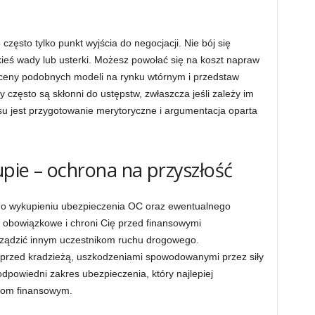
ęsto tylko punkt wyjścia do negocjacji. Nie bój się
kieś wady lub usterki. Możesz powołać się na koszt napraw
 ceny podobnych modeli na rynku wtórnym i przedstaw
często są skłonni do ustępstw, zwłaszcza jeśli zależy im
su jest przygotowanie merytoryczne i argumentacja oparta
pie – ochrona na przyszłość
j o wykupieniu ubezpieczenia OC oraz ewentualnego
 obowiązkowe i chroni Cię przed finansowymi
ządzić innym uczestnikom ruchu drogowego.
przed kradzieżą, uszkodzeniami spowodowanymi przez siły
dpowiedni zakres ubezpieczenia, który najlepiej
iom finansowym.