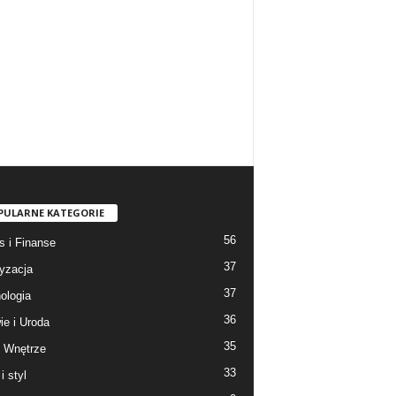
PULARNE KATEGORIE
56
s i Finanse
37
yzacja
37
ologia
36
ie i Uroda
35
 Wnętrze
33
i styl