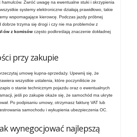
ć hamulców. Zwróć uwagę na ewentualne stuki i skrzypienia
szystkie systemy elektroniczne działają prawidłowo, takie
ystemy wspomagające kierowcę. Podczas jazdy próbnej
dobrze trzyma się drogi i czy nie ma problemów z
UV-ów z komisów
często podkreślają znaczenie dokładnej
ści przy zakupie
 przeczytaj umowę kupna-sprzedaży. Upewnij się, że
wiera wszystkie ustalenia, które poczyniliście ze
zapis o stanie technicznym pojazdu oraz o ewentualnych
macji, jeśli po zakupie okaże się, że samochód ma ukryte
ował. Po podpisaniu umowy, otrzymasz fakturę VAT lub
jestrowania samochodu i wykupienia ubezpieczenia OC.
jak wynegocjować najlepszą