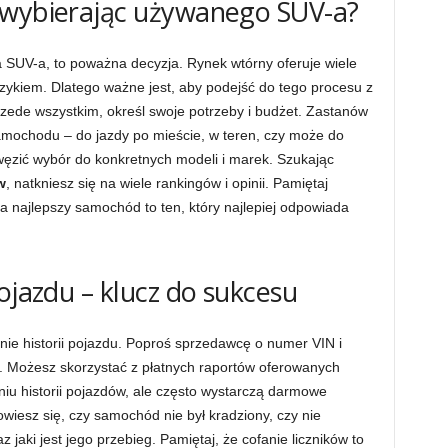
 wybierając używanego SUV-a?
UV-a, to poważna decyzja. Rynek wtórny oferuje wiele
yzykiem. Dlatego ważne jest, aby podejść do tego procesu z
zede wszystkim, określ swoje potrzeby i budżet. Zastanów
amochodu – do jazdy po mieście, w teren, czy może do
węzić wybór do konkretnych modeli i marek. Szukając
w
, natkniesz się na wiele rankingów i opinii. Pamiętaj
 a najlepszy samochód to ten, który najlepiej odpowiada
ojazdu – klucz do sukcesu
ie historii pojazdu. Poproś sprzedawcę o numer VIN i
 Możesz skorzystać z płatnych raportów oferowanych
niu historii pojazdów, ale często wystarczą darmowe
wiesz się, czy samochód nie był kradziony, czy nie
jaki jest jego przebieg. Pamiętaj, że cofanie liczników to