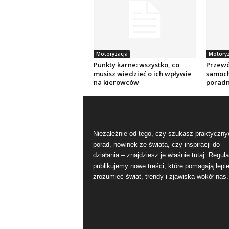
Motoryzacja
Motoryz
Punkty karne: wszystko, co
Przewó
musisz wiedzieć o ich wpływie
samoch
na kierowców
poradn
Niezależnie od tego, czy szukasz praktyczny
porad, nowinek ze świata, czy inspiracji do
działania – znajdziesz je właśnie tutaj. Regula
publikujemy nowe treści, które pomagają lepie
zrozumieć świat, trendy i zjawiska wokół nas.