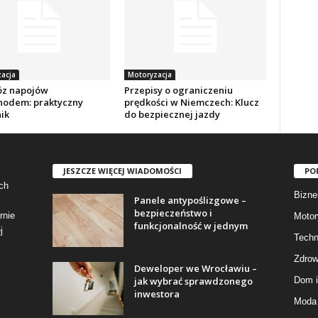
acja
Motoryzacja
z napojów
Przepisy o ograniczeniu
odem: praktyczny
prędkości w Niemczech: Klucz
ik
do bezpiecznej jazdy
JESZCZE WIĘCEJ WIADOMOŚCI
PO
ch
Bizne
Panele antypoślizgowe –
bezpieczeństwo i
rnie
Motor
funkcjonalność w jednym
j
Techn
Zdrow
Deweloper we Wrocławiu –
jak wybrać sprawdzonego
Dom i
inwestora
Moda 