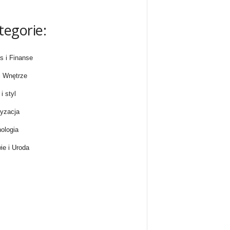
tegorie:
s i Finanse
 Wnętrze
i styl
yzacja
ologia
ie i Uroda