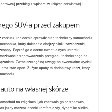
porównuj przebieg z wpisami w książce serwisowej i
znego SUV-a przed zakupem
bez zarzutu, koniecznie sprawdź stan techniczny samochodu.
mechanika, który dokładnie obejrzy silnik, zawieszenie,
espoły. Poproś go o ocenę ewentualnych usterek i
 możliwość przeprowadzenia przeglądu technicznego na
wiązaniem. Zwróć szczególną uwagę na ewentualne wycieki
a oraz stan opon. Zużyte opony to dodatkowy koszt, który
amochodu.
 auto na własnej skórze
samochód na zdjęciach i jak zachwala go sprzedawca,
as jazdy możesz ocenić komfort jazdy, dynamikę silnika,