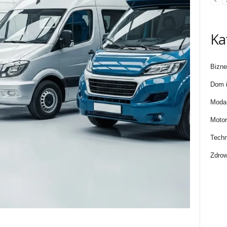
Ka
Bizne
Dom i
Moda 
Motor
Techn
Zdrow