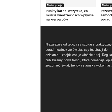
Motoryzacja
Motoryz
Punkty karne: wszystko, co
Przewó
musisz wiedzieć o ich wpływie
samoch
na kierowców
poradn
Niezależnie od tego, czy szukasz praktyczny
porad, nowinek ze świata, czy inspiracji do
działania – znajdziesz je właśnie tutaj. Regula
publikujemy nowe treści, które pomagają lepie
zrozumieć świat, trendy i zjawiska wokół nas.