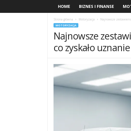
HOME
BIZNES I FINANSE
MO
Strona główna
Motoryzacja
Najnowsze zestawienia
MOTORYZACJA
Najnowsze zestawi
co zyskało uznani