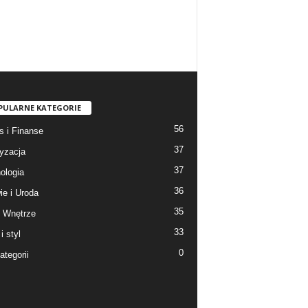
PULARNE KATEGORIE
56
s i Finanse
37
yzacja
37
ologia
36
ie i Uroda
35
 Wnętrze
33
i styl
0
ategorii