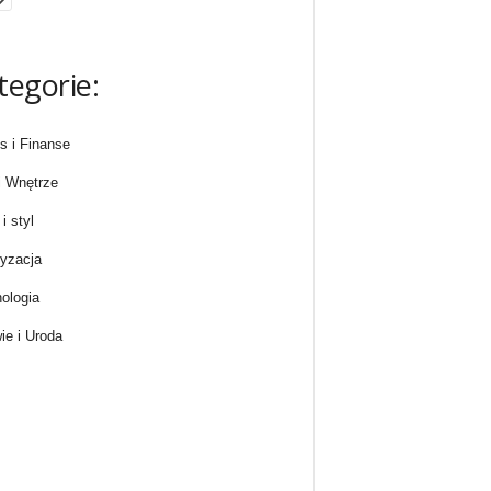
tegorie:
s i Finanse
 Wnętrze
i styl
yzacja
ologia
ie i Uroda