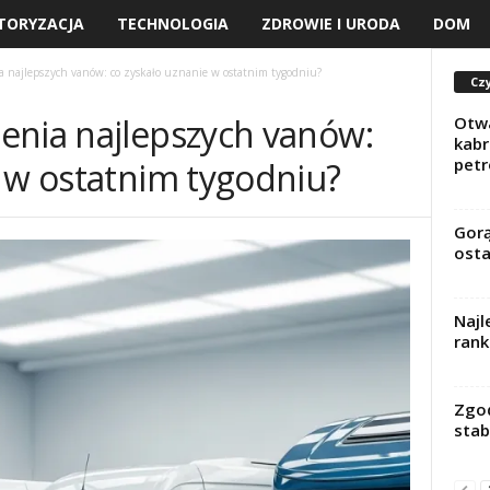
TORYZACJA
TECHNOLOGIA
ZDROWIE I URODA
DOM
 najlepszych vanów: co zyskało uznanie w ostatnim tygodniu?
Czy
enia najlepszych vanów:
Otwa
kabr
pet
e w ostatnim tygodniu?
Gorą
osta
Najl
rank
Zgod
stab