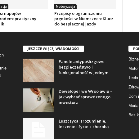
acja
Motoryzacja
z napojów
Przepisy o ograniczeniu
odem: praktyczny
prędkości w Niemczech: Klucz
ik
do bezpiecznej jazdy
JESZCZE WIĘCEJ WIADOMOŚCI
PO
ch
Bizne
Panele antypoślizgowe –
bezpieczeństwo i
rnie
Motor
funkcjonalność w jednym
j
Techn
Zdrow
Deweloper we Wrocławiu –
jak wybrać sprawdzonego
Dom i
inwestora
Moda 
Bez k
Łuszczyca: zrozumienie,
leczenie i życie z chorobą