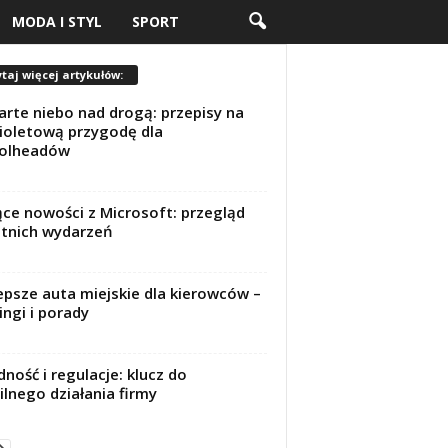
MODA I STYL
SPORT
taj więcej artykułów:
rte niebo nad drogą: przepisy na
ioletową przygodę dla
rolheadów
ce nowości z Microsoft: przegląd
tnich wydarzeń
epsze auta miejskie dla kierowców –
ingi i porady
ność i regulacje: klucz do
ilnego działania firmy