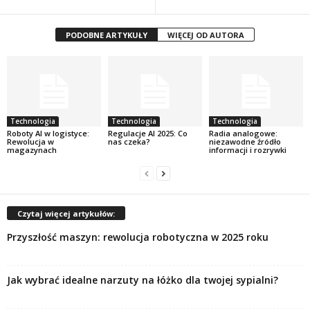
PODOBNE ARTYKUŁY
WIĘCEJ OD AUTORA
Technologia
Technologia
Technologia
Roboty AI w logistyce:
Regulacje AI 2025: Co
Radia analogowe:
Rewolucja w
nas czeka?
niezawodne źródło
magazynach
informacji i rozrywki
Czytaj więcej artykułów:
Przyszłość maszyn: rewolucja robotyczna w 2025 roku
Jak wybrać idealne narzuty na łóżko dla twojej sypialni?