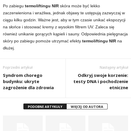
Po zabiegu
termoliftingu NIR
skóra może być lekko
zaczerwieniona i wrażliwa, jednak objawy te ustępują zazwyczaj w
ciągu kilku godzin. Ważne jest, aby w tym czasie unikać ekspozycji
na słońce i stosować kremy z wysokim filtrem UV. Zaleca się
również unikanie gorących kąpieli i sauny. Odpowiednia pielęgnacja
skóry po zabiegu pomoże utrzymać efekty
termoliftingu NIR
na
dłużej.
Poprzedni artykuł
Następny artykuł
Syndrom chorego
Odkryj swoje korzenie:
budynku: ukryte
testy DNA i pochodzenie
zagrożenie dla zdrowia
etniczne
PODOBNE ARTYKUŁY
WIĘCEJ OD AUTORA