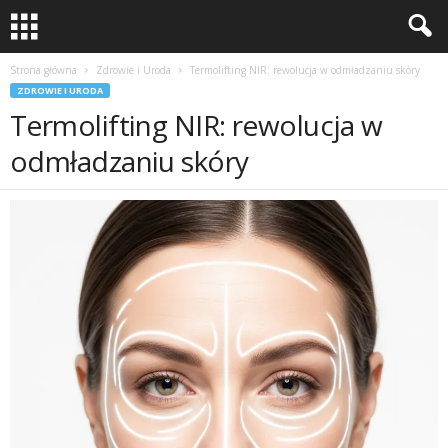
Strona główna
Zdrowie i Uroda
Termolifting NIR: rewolucja w odmładzaniu skóry
ZDROWIE I URODA
Termolifting NIR: rewolucja w
odmładzaniu skóry