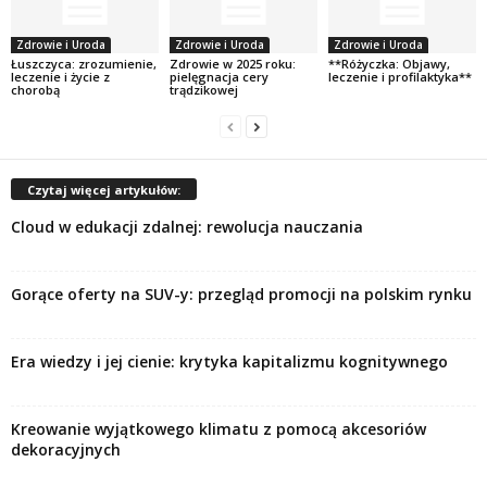
Zdrowie i Uroda
Zdrowie i Uroda
Zdrowie i Uroda
Łuszczyca: zrozumienie,
Zdrowie w 2025 roku:
**Różyczka: Objawy,
leczenie i życie z
pielęgnacja cery
leczenie i profilaktyka**
chorobą
trądzikowej
Czytaj więcej artykułów:
Cloud w edukacji zdalnej: rewolucja nauczania
Gorące oferty na SUV-y: przegląd promocji na polskim rynku
Era wiedzy i jej cienie: krytyka kapitalizmu kognitywnego
Kreowanie wyjątkowego klimatu z pomocą akcesoriów
dekoracyjnych