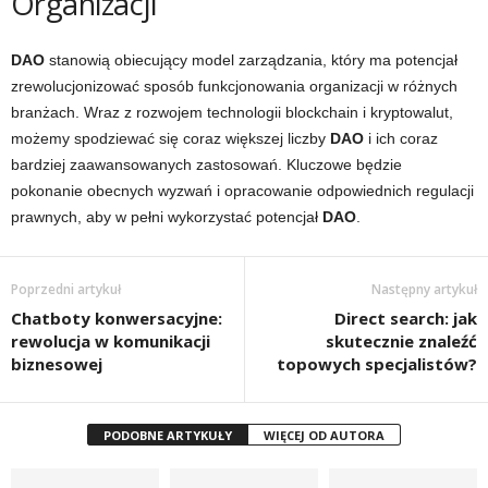
Organizacji
DAO
stanowią obiecujący model zarządzania, który ma potencjał
zrewolucjonizować sposób funkcjonowania organizacji w różnych
branżach. Wraz z rozwojem technologii blockchain i kryptowalut,
możemy spodziewać się coraz większej liczby
DAO
i ich coraz
bardziej zaawansowanych zastosowań. Kluczowe będzie
pokonanie obecnych wyzwań i opracowanie odpowiednich regulacji
prawnych, aby w pełni wykorzystać potencjał
DAO
.
Poprzedni artykuł
Następny artykuł
Chatboty konwersacyjne:
Direct search: jak
rewolucja w komunikacji
skutecznie znaleźć
biznesowej
topowych specjalistów?
PODOBNE ARTYKUŁY
WIĘCEJ OD AUTORA