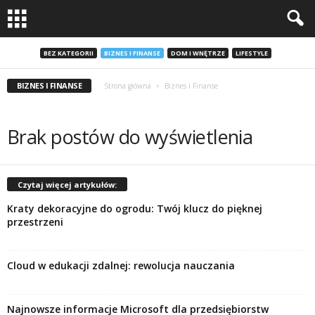
BEZ KATEGORII
BIZNES I FINANSE
DOM I WNĘTRZE
LIFESTYLE
BIZNES I FINANSE
Strona główna
Biznes i Finanse
Brak postów do wyświetlenia
Czytaj więcej artykułów:
Kraty dekoracyjne do ogrodu: Twój klucz do pięknej
przestrzeni
Cloud w edukacji zdalnej: rewolucja nauczania
Najnowsze informacje Microsoft dla przedsiębiorstw